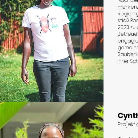
Nachdem 
mehrere
Region g
stieß P
2023 zu
Betreuer
engagier
gemeinsa
Sauberk
Ihrer Sc
Cynt
Projekt