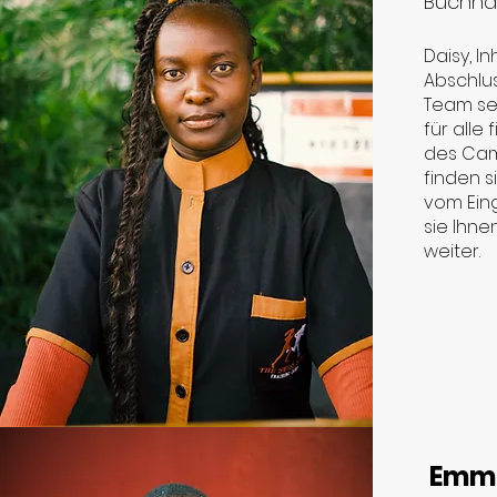
Buchhal
Daisy, I
Abschlus
Team sei
für alle
des Cam
finden s
vom Eing
sie Ihne
weiter.
Emma