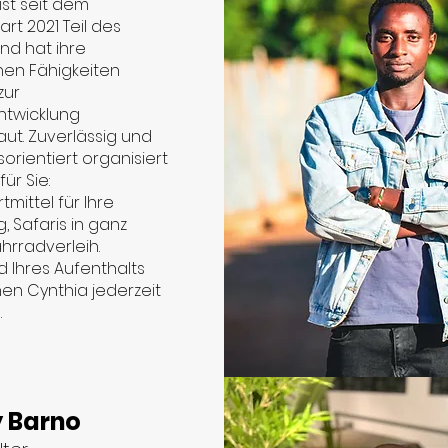
ist seit dem
art 2021 Teil des
nd hat ihre
hen Fähigkeiten
zur
ntwicklung
ut. Zuverlässig und
orientiert organisiert
für Sie:
tmittel für Ihre
, Safaris in ganz
ahrradverleih.
 Ihres Aufenthalts
nen Cynthia jederzeit
.
y Barno