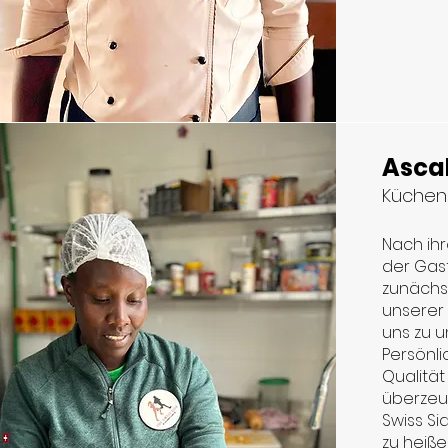
Asca
Küchenh
Nach ihr
der Gas
zunächs
unserer 
uns zu u
Persönli
Qualität 
überzeug
Swiss Si
zu heißen