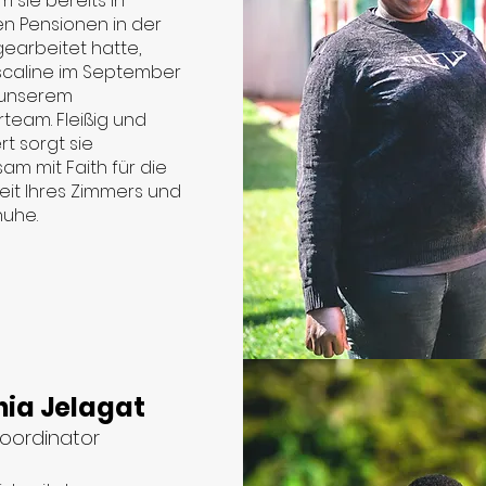
sie bereits in
n Pensionen in der
earbeitet hatte,
ascaline im September
 unserem
team. Fleißig und
t sorgt sie
m mit Faith für die
eit Ihres Zimmers und
huhe.
hia Jelagat
koordinator