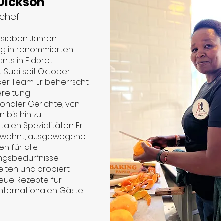
Dickson
chef
 sieben Jahren
ng in renommierten
nts in Eldoret
t Sudi seit Oktober
er Team. Er beherrscht
ereitung
ionaler Gerichte, von
n bis hin zu
talen Spezialitäten. Er
gewohnt, ausgewogene
en für alle
ngsbedürfnisse
iten und probiert
eue Rezepte für
internationalen Gäste