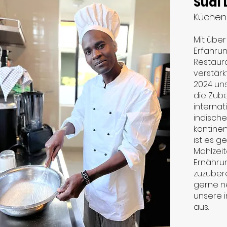
Sudi 
Küchen
Mit über
Erfahru
Restaura
verstärk
2024 uns
die Zub
internat
indische
kontinen
ist es 
Mahlzeit
Ernähru
zuzubere
gerne n
unsere 
aus.