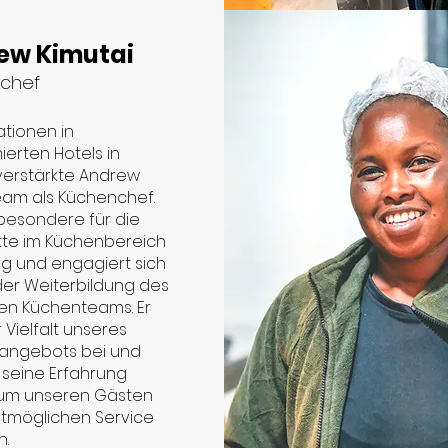
ew Kimutai
chef
tionen in
erten Hotels in
 verstärkte Andrew
eam als Küchenchef.
nsbesondere für die
ette im Küchenbereich
ig und engagiert sich
 der Weiterbildung des
n Küchenteams. Er
r Vielfalt unseres
angebots bei und
seine Erfahrung
 um unseren Gästen
tmöglichen Service
n.