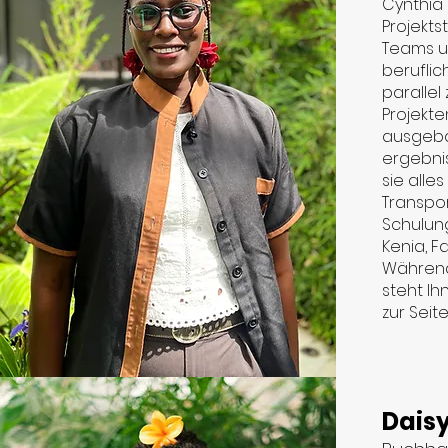
Cynthia 
Projektst
Teams u
beruflic
parallel 
Projekte
ausgeba
ergebnis
sie alles 
Transpor
Schulung
Kenia, F
Während
steht Ih
zur Seite
Dais