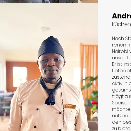
Andr
Küchen
Nach Sta
renommi
Nairobi
unser T
Er ist i
Lieferk
zuständ
aktiv in
gesamte
trägt zu
Speisen
möchte 
nutzen,
den bes
zu biete