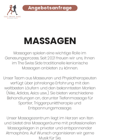
Angebotsanfrage
MASSAGEN
Massagen spielen eine wichtige Rolle im
Genesungsprozess. Seit 2021 freuen wir uns, Ihnen
im The Swiss Side traditionelle kenianische
Massagen anbieten zu können.
Unser Team aus Masseuren und Physiotherapeuten
verfügt über jahrelange Erfahrung mit den
weltbesten Läufern und den bekanntesten Marken
(Nike, Adidas, Asics usw.). Sie bieten verschiedene
Behandlungen an, darunter Tiefenmassage für
Sportler, Triggerpunkttherapie und
Entspannungsmassage.
Unser Massagezentrum liegt im Herzen von Iten
und bietet drei Massageräume mit professionellen
Massageliegen in privater und entspannender
Atmosphäre. Auf Wunsch organisieren wir gerne
Musik für Sie.