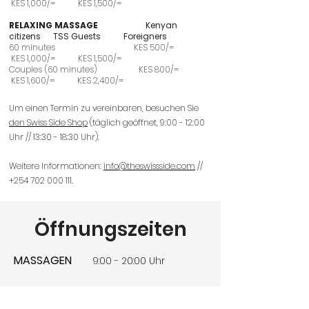
KES 1,000/= KES 1,500/=
RELAXING MASSAGE
Kenyan
citizens
TSS Guests
Foreigners
60 minutes KES 500/=
KES 1,000/= KES 1,500/=
Couples (60 minutes) KES 800/=
KES 1,600/= KES 2,400/=
Um einen Termin zu vereinbaren, besuchen Sie
den Swiss Side Shop
(täglich geöffnet, 9:00 - 12:00
Uhr // 13:30 - 18:30 Uhr).
Weitere Informationen:
info@theswissside.com
//
+254 702 000 111
.
Öffnungszeiten
MASSAGEN
9:00 - 20:00 Uhr