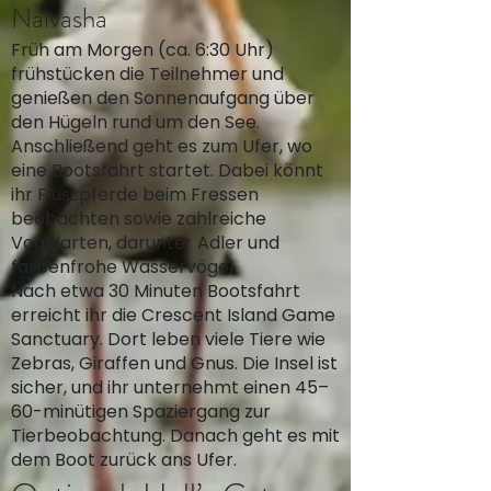
Naivasha
Früh am Morgen (ca. 6:30 Uhr)
frühstücken die Teilnehmer und
genießen den Sonnenaufgang über
den Hügeln rund um den See.
Anschließend geht es zum Ufer, wo
eine Bootsfahrt startet. Dabei könnt
ihr Flusspferde beim Fressen
beobachten sowie zahlreiche
Vogelarten, darunter Adler und
farbenfrohe Wasservögel.
Nach etwa 30 Minuten Bootsfahrt
erreicht ihr die Crescent Island Game
Sanctuary. Dort leben viele Tiere wie
Zebras, Giraffen und Gnus. Die Insel ist
sicher, und ihr unternehmt einen 45–
60-minütigen Spaziergang zur
Tierbeobachtung. Danach geht es mit
dem Boot zurück ans Ufer.