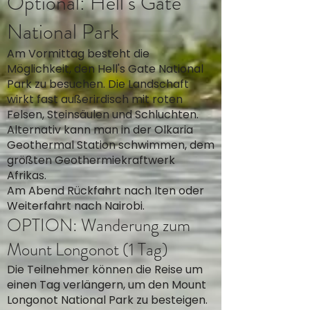
Optional: Hell’s Gate
National Park
Am Vormittag besteht die
Möglichkeit, den Hell's Gate National
Park zu besuchen. Die Landschaft
wirkt fast außerirdisch mit roten
Felsen, Steinsäulen und Schluchten.
Alternativ kann man in der Olkaria
Geothermal Station schwimmen, dem
größten Geothermiekraftwerk
Afrikas.
Am Abend Rückfahrt nach Iten oder
Weiterfahrt nach Nairobi.
OPTION: Wanderung zum
Mount Longonot (1 Tag)
Die Teilnehmer können die Reise um
einen Tag verlängern, um den Mount
Longonot National Park zu besteigen.