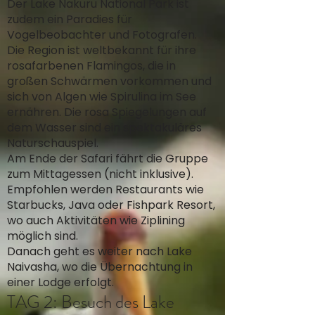
Der Lake Nakuru National Park ist
zudem ein Paradies für
Vogelbeobachter und Fotografen.
Die Region ist weltbekannt für ihre
rosafarbenen Flamingos, die in
großen Schwärmen vorkommen und
sich von Algen wie Spirulina im See
ernähren. Die rosa Spiegelungen auf
dem Wasser sind ein spektakuläres
Naturschauspiel.
Am Ende der Safari fährt die Gruppe
zum Mittagessen (nicht inklusive).
Empfohlen werden Restaurants wie
Starbucks, Java oder Fishpark Resort,
wo auch Aktivitäten wie Ziplining
möglich sind.
Danach geht es weiter nach Lake
Naivasha, wo die Übernachtung in
einer Lodge erfolgt.
TAG 2: Besuch des Lake