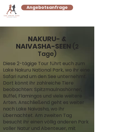
Angebotsanfrage
NAKURU- &
NAIVASHA-SEEN
(2
Tage)
Diese 2-tägige Tour führt euch zum
Lake Nakuru National Park, wo ihr eine
Safari rund um den See unternehmt.
Dort könnt ihr zahlreiche Tiere
beobachten: Spitzmaulnashörner,
Büffel, Flamingos und viele weitere
Arten. Anschließend geht es weiter
nach Lake Naivasha, wo ihr
übernachtet. Am zweiten Tag
besucht ihr einen völlig anderen Park
voller Natur und Abenteuer, mit