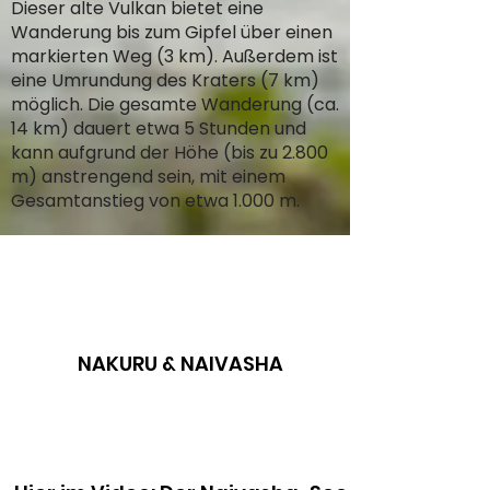
Dieser alte Vulkan bietet eine
Wanderung bis zum Gipfel über einen
markierten Weg (3 km). Außerdem ist
eine Umrundung des Kraters (7 km)
möglich. Die gesamte Wanderung (ca.
14 km) dauert etwa 5 Stunden und
kann aufgrund der Höhe (bis zu 2.800
m) anstrengend sein, mit einem
Gesamtanstieg von etwa 1.000 m.
NAKURU & NAIVASHA