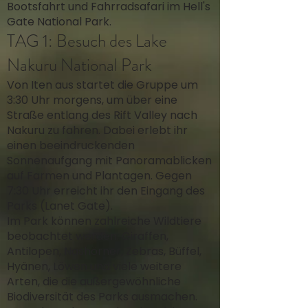
Bootsfahrt und Fahrradsafari im Hell's
Gate National Park.
TAG 1: Besuch des Lake
Nakuru National Park
Von Iten aus startet die Gruppe um
3:30 Uhr morgens, um über eine
Straße entlang des Rift Valley nach
Nakuru zu fahren. Dabei erlebt ihr
einen beeindruckenden
Sonnenaufgang mit Panoramablicken
auf Farmen und Plantagen. Gegen
7:30 Uhr erreicht ihr den Eingang des
Parks (Lanet Gate).
Im Park können zahlreiche Wildtiere
beobachtet werden: Giraffen,
Antilopen, Nashörner, Zebras, Büffel,
Hyänen, Löwen und viele weitere
Arten, die die außergewöhnliche
Biodiversität des Parks ausmachen.