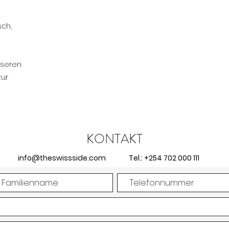
sch,
nseren
zur
KONTAKT
info@theswissside.com
Tel.: +254 702 000 111