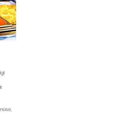
lgt
t
müse,