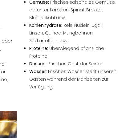
Gemüse:
Frisches saisonales Gemüse,
darunter Karotten, Spinat, Brokkoli,
Blumenkohl usw.
Kohlenhydrate:
Reis, Nudeln, Ugali,
,
Linsen, Quinoa, Mungbohnen,
Süßkartoffeln usw.
s oder
Proteine:
Überwiegend pflanzliche
,
Proteine
Dessert:
Frisches Obst der Saison
hai-
Wasser:
Frisches Wasser steht unseren
rer
Gästen während der Mahlzeiten zur
ino,
Verfügung.