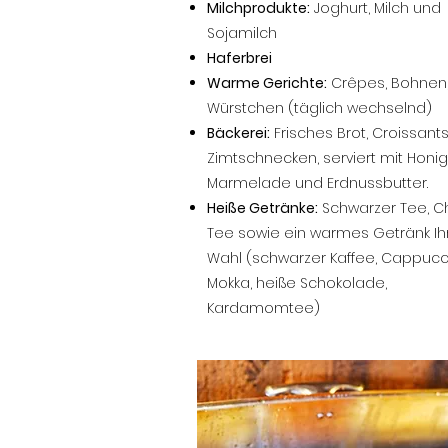
Milchprodukte:
Joghurt, Milch und
Sojamilch
Haferbrei
Warme Gerichte:
Crêpes, Bohnen
Würstchen (täglich wechselnd)
Bäckerei:
Frisches Brot, Croissant
Zimtschnecken, serviert mit Honig
Marmelade und Erdnussbutter.
Heiße Getränke:
Schwarzer Tee, C
Tee sowie ein warmes Getränk Ih
Wahl (schwarzer Kaffee, Cappucc
Mokka, heiße Schokolade,
Kardamomtee)