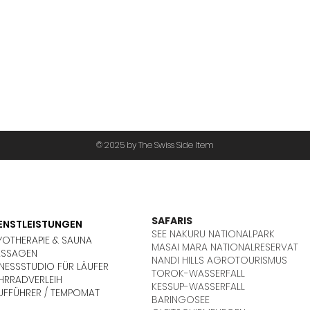
© 2025 by The Swiss Side Item
SAFARIS
ENSTLEISTUNGEN
SEE NAKURU NATIONALPARK
YOTHERAPIE & SAUNA
MASAI MARA NATIONALRESERVAT
SSAGEN
NANDI HILLS AGROTOURISMUS
TNESSSTUDIO FÜR LÄUFER
TOROK-WASSERFALL
HRRADVERLEIH
KESSUP-WASSERFALL
UFFÜHRER / TEMPOMAT
BARINGOSEE